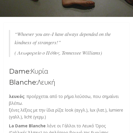
“Whoever you are–I have always depended on the
kindness of strangers!”
( Λεωφορείο ο Πόθος, Tennessee Williams)
Dame:Κυρία
Blanche:Λευκή
λευκός
: προέρχεται από το ρήμα λεύσσω, που σημαίνει
βλέπω.
ξένες λέξεις με την ίδια ρίζα: look (αγγλ.), lux (λατ.), lumiere
(γαλλ.), licht (γερμ.)
La Dame Blanche
λένε οι Γάλλοι το Λευκό Όρος
(Γαλλικές Άλπεις) το ψηλότερο βουνό της Ευρώπης.