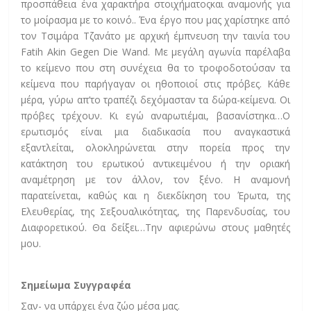
προσπάθεια ένα χαρακτήρα στοιχήματοςκαι αναμονής για
το μοίρασμα με το κοινό.. Ένα έργο που μας χαρίστηκε από
τον Τσιμάρα Τζανάτο με αρχική έμπνευση την ταινία του
Fatih Akin Gegen Die Wand. Με μεγάλη αγωνία παρέλαβα
το κείμενο που στη συνέχεια θα το τροφοδοτούσαν τα
κείμενα που παρήγαγαν οι ηθοποιοί στις πρόβες. Κάθε
μέρα, γύρω απ’το τραπέζι δεχόμασταν τα δώρα-κείμενα. Οι
πρόβες τρέχουν. Κι εγώ αναρωτιέμαι, βασανίστηκα…Ο
ερωτισμός είναι μια διαδικασία που αναγκαστικά
εξαντλείται, ολοκληρώνεται στην πορεία προς την
κατάκτηση του ερωτικού αντικειμένου ή την οριακή
αναμέτρηση με τον άλλον, τον ξένο. Η αναμονή
παρατείνεται, καθώς και η διεκδίκηση του Έρωτα, της
Ελευθερίας, της Σεξουαλικότητας, της Παρενδυσίας, του
Διαφορετικού. Θα δείξει…Την αφιερώνω στους μαθητές
μου.
Σημείωμα Συγγραφέα
Σαν- να υπάρχει ένα ζώο μέσα μας.