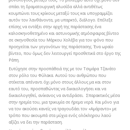
σπάει τη δραματουργική αλυσίδα αλλά αντιθέτως
κουμπώνει τους κρίκους μεταξύ τους και υπογραμμίζει
αυτόν τον λανθάνοντα, μα υπαρκτό, διάλογο. Επέλεξε
επίσης να εντάξει στην αρχή της παράστασης ένα
καλοσκηνοθετημένο και αστυνομικής ατμόσφαιρας βίντεο
σε σκηνοθεσία του Μάρκου Χολέβα για τον φόνο που
προηγείται των γεγονότων της παράστασης. Ένα ωραίο
βίντεο, που όμως δεν λειτουργεί προσθετικά στο έργο της
Ράπη.
Ευτύχησε στην προσπάθειά της με τον Τσιμάρα Τζανάτο
στον ρόλο του Φύλακα. Αυτού του ανθρώπου που
στέκεται απέναντι όχι μόνο στους άλλους μα και στον
εαυτό του, προσπαθώντας να δικαιολογήσει και να
δικαιολογηθεί, ανίκανος να αντιδράσει. Σπαρακτικός μέσα
στην ηρεμία του, μια τρικυμία σε ήρεμα νερά. Και μόνο για
να τον ακούσει κανείς να τραγουδάει τον «Αμάραντο» με
τρόπο που ακουμπά στα μύχια ενός ολόκληρου λαού
αξίζει να δει την παράσταση.