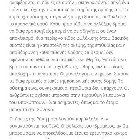
αναφέρονται οι ήρωες σε αυτήν-, σκιαγραφόντας απλά ένα
φόντο και όχι την ουσιαστική αφετηρία της δράσης της. Το
κυρίαρχο σύστημα, τα γρανάζια της εξουσίας επιβάλλουν
το κοινωνικά ορθό. Κάθε προσπάθεια να αλλάξεις δρόμο,
να διαφοροποιηθείς μπορεί να σε οδηγήσει σε έναν
αποκλεισμό, ένα περίεργο είδος φυλάκισης όπου βασικός
σκοπός είναι η καταστολή της σκέψης, της επιθυμίας και η
αποθάρρυνση κάθε πιθανής δράσης. Οι θεσμοί δεν
αφήνουν περιθώρια για ατομικές ελευθερίες. Ένα δίπολο
βρίσκεται πάντοτε σε ισχύ. Θύτης – θύμα, φιλία – μίσος,
αποδοχή – επανάσταση. Οι μονόλογοι των ηρώων δίνουν
τις διαφορετικές οπτικές της κοινωνικής αυτής δομής. Το
σύστημα είναι συγκεκριμένο, περιθώρια δεν υπάρχουν. Οι
ανθρώπινες σχέσεις μπροστά στην εύρρυθμη λειτουργία
του υποκύπτουν. Είναι ασήμαντες, όπως και το άτομο
μπροστά στο Σύνολο.
Οι ήρωες της Ράπη μονολογούν παράλληλα. Δεν
συναντιούνται πουθενά. Ο φύλακας του Ιδρύματος, αν θα
μπορούσαμε να αποκαλέσουμε έτσι το ερευνητικό κέντρο