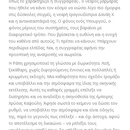
όπως το χαρακτηρίζει η συγγραφέας-, ο νεαρός μαρμαράς
που ήθελε να κάνει τον κόσμο να νιώσει λίγο πιο όμορφα
στις δύσκολες στιγμές, η νεαρή τραγουδίστρια Δανάη Χ.
και η αντικαταστάτριά της. Ο φόνος ενός Υπουργού, ο
φόνος μέρους του συστήματος, τους βαραίνει με
διαφορετικό τρόπο. Που βρίσκεται η ευθύνη και η ενοχή
του καθένα από αυτούς; Τι πρέπει να κάνουν; Υπάρχουν
περιθώρια ελπίδας; Ναι, η συγγραφέας αφήνει την
προοπτική της ανατροπής να αιωρείται.
Η Ράπη χρησιμοποιεί τη γλώσσα με δωρικότητα. Λιτή,
ξεκάθαρη, χωρίς διφορούμενες έννοιες και πολλαπλές ή
κρυμμένες εκδοχές. Μια καθαρότητα που σχεδόν τρομάζει
και υποβάλλει και την ατμόσφαιρα της ίδιας της σκηνικής
εκτέλεσης. Αυτές τις καθαρές γραμμές επέλεξε να
διατηρήσει και να αναδείξει η σκηνοθεσία της έμπειρης
Χρύσας Καψούλη. Άφησε σωστά το κείμενο να δώσει τον
ρυθμό, να υποβάλλει την ατμόσφαιρα και είναι οδηγός
της, παρά το γεγονός πως επέλεξε – και όχι άστοχα, αφού
το αποτέλεσμα τη δικαιώνει – να μπλέξει τους
μονόλογους μεταξύ τους. Το μπλέξιμο αυτό όχι μόνο δεν