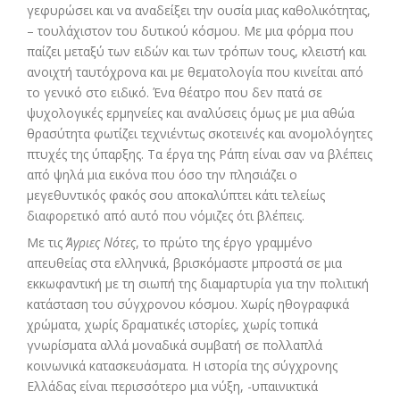
γεφυρώσει και να αναδείξει την ουσία μιας καθολικότητας,
– τουλάχιστον του δυτικού κόσμου. Με μια φόρμα που
παίζει μεταξύ των ειδών και των τρόπων τους, κλειστή και
ανοιχτή ταυτόχρονα και με θεματολογία που κινείται από
το γενικό στο ειδικό. Ένα θέατρο που δεν πατά σε
ψυχολογικές ερμηνείες και αναλύσεις όμως με μια αθώα
θρασύτητα φωτίζει τεχνιέντως σκοτεινές και ανομολόγητες
πτυχές της ύπαρξης. Τα έργα της Ράπη είναι σαν να βλέπεις
από ψηλά μια εικόνα που όσο την πλησιάζει ο
μεγεθυντικός φακός σου αποκαλύπτει κάτι τελείως
διαφορετικό από αυτό που νόμιζες ότι βλέπεις.
Με τις
Άγριες Νότες
, το πρώτο της έργο γραμμένο
απευθείας στα ελληνικά, βρισκόμαστε μπροστά σε μια
εκκωφαντική με τη σιωπή της διαμαρτυρία για την πολιτική
κατάσταση του σύγχρονου κόσμου. Χωρίς ηθογραφικά
χρώματα, χωρίς δραματικές ιστορίες, χωρίς τοπικά
γνωρίσματα αλλά μοναδικά συμβατή σε πολλαπλά
κοινωνικά κατασκευάσματα. Η ιστορία της σύγχρονης
Ελλάδας είναι περισσότερο μια νύξη, -υπαινικτικά