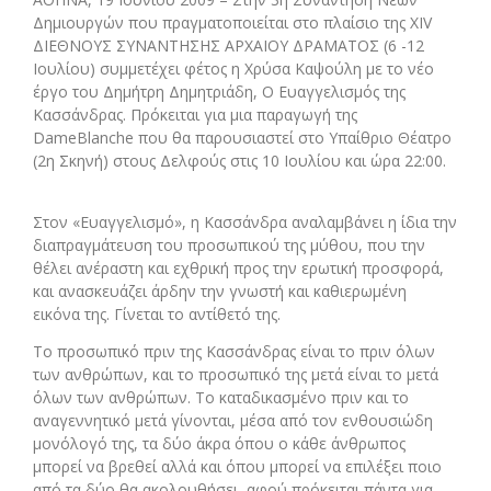
Δημιουργών που πραγματοποιείται στο πλαίσιο της XIV
ΔΙΕΘΝΟΥΣ ΣΥΝΑΝΤΗΣΗΣ ΑΡΧΑΙΟΥ ΔΡΑΜΑΤΟΣ (6 -12
Ιουλίου) συμμετέχει φέτος η Χρύσα Καψούλη με το νέο
έργο του Δημήτρη Δημητριάδη, Ο Ευαγγελισμός της
Κασσάνδρας. Πρόκειται για μια παραγωγή της
DameBlanche που θα παρουσιαστεί στο Υπαίθριο Θέατρο
(2η Σκηνή) στους Δελφούς στις 10 Ιουλίου και ώρα 22:00.
Στον «Ευαγγελισμό», η Κασσάνδρα αναλαμβάνει η ίδια την
διαπραγμάτευση του προσωπικού της μύθου, που την
θέλει ανέραστη και εχθρική προς την ερωτική προσφορά,
και ανασκευάζει άρδην την γνωστή και καθιερωμένη
εικόνα της. Γίνεται το αντίθετό της.
Το προσωπικό πριν της Κασσάνδρας είναι το πριν όλων
των ανθρώπων, και το προσωπικό της μετά είναι το μετά
όλων των ανθρώπων. Το καταδικασμένο πριν και το
αναγεννητικό μετά γίνονται, μέσα από τον ενθουσιώδη
μονόλογό της, τα δύο άκρα όπου ο κάθε άνθρωπος
μπορεί να βρεθεί αλλά και όπου μπορεί να επιλέξει ποιο
από τα δύο θα ακολουθήσει, αφού πρόκειται πάντα για