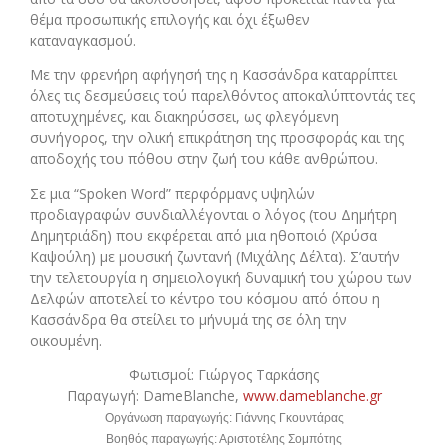
θέμα προσωπικής επιλογής και όχι έξωθεν
καταναγκασμού.
Με την φρενήρη αφήγησή της η Κασσάνδρα καταρρίπτει
όλες τις δεσμεύσεις τού παρελθόντος αποκαλύπτοντάς τες
αποτυχημένες, και διακηρύσσει, ως φλεγόμενη
συνήγορος, την ολική επικράτηση της προσφοράς και της
αποδοχής του πόθου στην ζωή του κάθε ανθρώπου.
Σε μια “Spoken Word” περφόρμανς υψηλών
προδιαγραφών συνδιαλλέγονται ο λόγος (του Δημήτρη
Δημητριάδη) που εκφέρεται από μια ηθοποιό (Χρύσα
Καψούλη) με μουσική ζωντανή (Μιχάλης Δέλτα). Σ’αυτήν
την τελετουργία η σημειολογική δυναμική του χώρου των
Δελφών αποτελεί το κέντρο του κόσμου από όπου η
Κασσάνδρα θα στείλει το μήνυμά της σε όλη την
οικουμένη.
Φωτισμοί: Γιώργος Ταρκάσης
Παραγωγή: DameBlanche,
www.dameblanche.gr
Οργάνωση παραγωγής: Γιάννης Γκουντάρας
Βοηθός παραγωγής: Αριστοτέλης Σομπότης