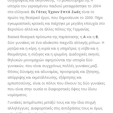
συγγραφέας και σκηνοθέτης. Το μυθιστόρημά της Η
ιστορία του γερασμένου παιδιού μεταφράστηκε το 2004
στα ελληνικά.
Οι Γάτες Έχουν Επτά Ζωές
είναι το
πρώτο της θεατρικό έργο, που δημοσίευσε το 2000. Πήρε
εγκωμιαστικές κριτικές και παίχτηκε με μεγάλη επιτυχία στο
Βερολίνο αλλά και σε άλλες πόλεις της Γερμανίας.
Βασικά θεατρικά πρόσωπα της παράστασης: η
Α
και η
Β
,
δύο γυναίκες σε ένα αδιάκοπο παιχνίδι αλλαγής ρόλων. Η
μητέρα
και η
κόρη
, η
κυρία
και η
υπηρέτρια
, η
ντίβα
και η
θαυμάστρια
, η
σύζυγος
και η
ερωμένη
. Διαδοχικές σκηνές
θηλυκών μονομαχιών αφηγούνται την ιστορία δύο
γυναικών, που είναι συγχρόνως πολλές γυναίκες μαζί.
Θέσεις δύναμης και αδυναμίας, προσφοράς και ζήτησης,
απόρριψης και εκμετάλλευσης, εξάρτησης και
εμπιστοσύνης, είναι οι πόλοι που έλκουν τις δύο γυναίκες
που είναι στην ουσία οι διαφορετικές όψεις του ίδιου
νομίσματος.
Γυναίκες αντιμέτωπες μεταξύ τους και την ίδια στιγμή
αλληλέγγυες. Διαφορετικές στις αντιδράσεις τους κι όμως