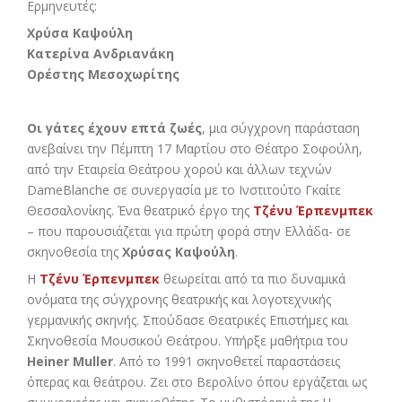
Ερμηνευτές:
Χρύσα Καψούλη
Κατερίνα Ανδριανάκη
Ορέστης Μεσοχωρίτης
Οι γάτες έχουν επτά ζωές
, μια σύγχρονη παράσταση
ανεβαίνει την Πέμπτη 17 Μαρτίου στο Θέατρο Σοφούλη,
από την Εταιρεία Θεάτρου χορού και άλλων τεχνών
DameBlanche σε συνεργασία με το Ινστιτούτο Γκαίτε
Θεσσαλονίκης. Ένα θεατρικό έργο της
Τζένυ Έρπενμπεκ
– που παρουσιάζεται για πρώτη φορά στην Ελλάδα- σε
σκηνοθεσία της
Χρύσας Καψούλη
.
Η
Τζένυ Έρπενμπεκ
θεωρείται από τα πιο δυναμικά
ονόματα της σύγχρονης θεατρικής και λογοτεχνικής
γερμανικής σκηνής. Σπούδασε Θεατρικές Επιστήμες και
Σκηνοθεσία Μουσικού Θεάτρου. Υπήρξε μαθήτρια του
Heiner Muller
. Από το 1991 σκηνοθετεί παραστάσεις
όπερας και θεάτρου. Ζει στο Βερολίνο όπου εργάζεται ως