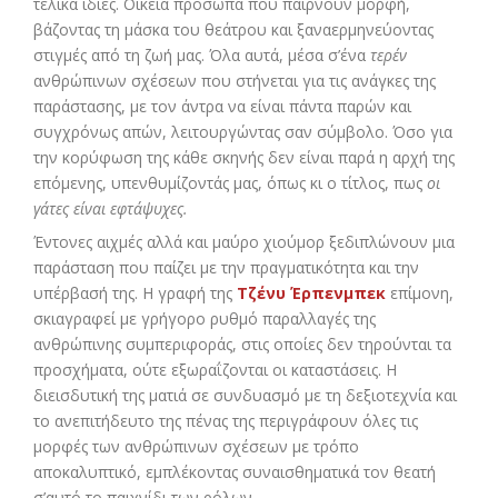
τελικά ίδιες. Οικεία πρόσωπα που παίρνουν μορφή,
βάζοντας τη μάσκα του θεάτρου και ξαναερμηνεύοντας
στιγμές από τη ζωή μας. Όλα αυτά, μέσα σ’ένα
τερέν
ανθρώπινων σχέσεων που στήνεται για τις ανάγκες της
παράστασης, με τον άντρα να είναι πάντα παρών και
συγχρόνως απών, λειτουργώντας σαν σύμβολο. Όσο για
την κορύφωση της κάθε σκηνής δεν είναι παρά η αρχή της
επόμενης, υπενθυμίζοντάς μας, όπως κι ο τίτλος, πως
οι
γάτες είναι εφτάψυχες.
Έντονες αιχμές αλλά και μαύρο χιούμορ ξεδιπλώνουν μια
παράσταση που παίζει με την πραγματικότητα και την
υπέρβασή της. Η γραφή της
Τζένυ Έρπενμπεκ
επίμονη,
σκιαγραφεί με γρήγορο ρυθμό παραλλαγές της
ανθρώπινης συμπεριφοράς, στις οποίες δεν τηρούνται τα
προσχήματα, ούτε εξωραΐζονται οι καταστάσεις. Η
διεισδυτική της ματιά σε συνδυασμό με τη δεξιοτεχνία και
το ανεπιτήδευτο της πένας της περιγράφουν όλες τις
μορφές των ανθρώπινων σχέσεων με τρόπο
αποκαλυπτικό, εμπλέκοντας συναισθηματικά τον θεατή
σ’αυτό το παιχνίδι των ρόλων.