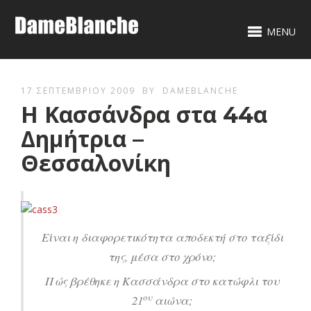
MENU
17 ΣΕΠΤΕΜΒΡΊΟΥ 2009
BY
DAMEBLANCHE
Η Κασσάνδρα στα 44α
Δημήτρια –
Θεσσαλονίκη
Είναι η διαφορετικότητα αποδεκτή στο ταξίδι
της, μέσα στο χρόνο;
Πώς βρέθηκε η Κασσάνδρα στο κατώφλι του
ου
21
αιώνα;