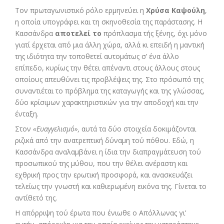
Τον πρωταγωνιστικό ρόλο ερμηνεύει η
Χρύσα Καψούλη
,
η οποία υπογράφει και τη σκηνοθεσία της παράστασης. Η
Κασσάνδρα
αποτελεί το
πρόπλασμα τής ξένης, όχι μόνο
γιατί έρχεται από μια άλλη χώρα, αλλά κι επειδή η μαντική
της ιδιότητα την τοποθετεί αυτομάτως σ’ ένα άλλο
επίπεδο, κυρίως την θέτει απέναντι στους άλλους στους
οποίους απευθύνει τις προβλέψεις της. Στο πρόσωπό της
συναντιέται το πρόβλημα της καταγωγής και της γλώσσας,
δύο κρίσιμων χαρακτηριστικών για την αποδοχή και την
ένταξη.
Στον
«Ευαγγελισμό»,
αυτά τα δύο στοιχεία δοκιμάζονται
ριζικά από την ανατρεπτική δύναμη τού πόθου. Εδώ, η
Κασσάνδρα αναλαμβάνει η ίδια την διαπραγμάτευση τού
προσωπικού της μύθου, που την θέλει ανέραστη και
εχθρική προς την ερωτική προσφορά, και ανασκευάζει
τελείως την γνωστή και καθιερωμένη εικόνα της. Γίνεται το
αντίθετό της.
Η απόρριψη τού έρωτα που ένιωθε ο Απόλλωνας γι’