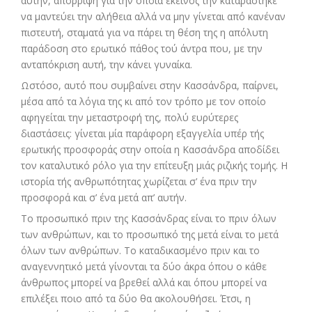
αυτήν, απόρριψη για την οποία εκείνος την καταράστηκε
να μαντεύει την αλήθεια αλλά να μην γίνεται από κανέναν
πιστευτή, σταματά για να πάρει τη θέση της η απόλυτη
παράδοση στο ερωτικό πάθος τού άντρα που, με την
ανταπόκριση αυτή, την κάνει γυναίκα.
Ωστόσο, αυτό που συμβαίνει στην Κασσάνδρα, παίρνει,
μέσα από τα λόγια της κι από τον τρόπο με τον οποίο
αφηγείται την μεταστροφή της, πολύ ευρύτερες
διαστάσεις: γίνεται μία παράφορη εξαγγελία υπέρ τής
ερωτικής προσφοράς στην οποία η Κασσάνδρα αποδίδει
τον καταλυτικό ρόλο για την επίτευξη μιάς ριζικής τομής. Η
ιστορία τής ανθρωπότητας χωρίζεται σ’ ένα πριν την
προσφορά και σ’ ένα μετά απ’ αυτήν.
Το προσωπικό πριν της Κασσάνδρας είναι το πριν όλων
των ανθρώπων, και το προσωπικό της μετά είναι το μετά
όλων των ανθρώπων. Το καταδικασμένο πριν και το
αναγεννητικό μετά γίνονται τα δύο άκρα όπου ο κάθε
άνθρωπος μπορεί να βρεθεί αλλά και όπου μπορεί να
επιλέξει ποιο από τα δύο θα ακολουθήσει. Έτσι, η