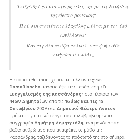
Τι σχέση έχουν οι προφητείες της με τις δονήσεις
της
electro
μουσικής;
Πού συναντιέται ο Μιχάλης Δέλτα με τον θεό
Απόλλωνα;
Και τι ρόλο παίζει τελικά στη ζωή κάθε
ανθρώπου ο πόθος;
Η εταιρεία θεάτρου, χορού και άλλων τεχνών
DameBlanche
παρουσιάζει την παράσταση «
Ο
Ευαγγελισμός της Κασσάνδρας
» στο πλαίσιο των
44ων Δημητρίων
από τις
16 έως και τις 18
Οκτωβρίου
2009 στο
Δημοτικό Θέατρο Άνετον
.
Πρόκειται για το νέο έργο του πολυβραβευμένου
συγγραφέα
Δημήτρη Δημητριάδη
, ένα μονόπρακτο
βαθιά ανθρώπινο που ανατρέπει το μύθο της
Κασσάνδρας, ταξιδεύοντας το πρόσωπό της στο σήμερα.