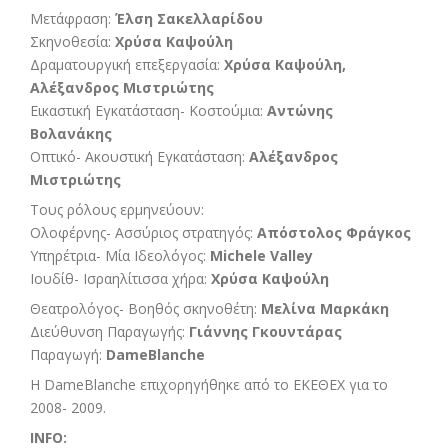
Μετάφραση:
Έλση Σακελλαρίδου
Σκηνοθεσία:
Χρύσα Καψούλη
Δραματουργική επεξεργασία:
Χρύσα Καψούλη,
Αλέξανδρος Μιστριώτης
Εικαστική Εγκατάσταση- Κοστούμια:
Αντώνης
Βολανάκης
Οπτικό- Ακουστική Εγκατάσταση:
Αλέξανδρος
Μιστριώτης
Τους ρόλους ερμηνεύουν:
Ολοφέρνης- Ασσύριος στρατηγός:
Απόστολος Φράγκος
Υπηρέτρια- Μία Ιδεολόγος:
Michele Valley
Ιουδίθ- Ισραηλίτισσα χήρα:
Χρύσα Καψούλη
Θεατρολόγος- Βοηθός σκηνοθέτη:
Μελίνα Μαρκάκη
Διεύθυνση Παραγωγής:
Γιάννης Γκουντάρας
Παραγωγή:
DameBlanche
Η DameBlanche επιχορηγήθηκε από το ΕΚΕΘΕΧ για το
2008- 2009.
INFO
: