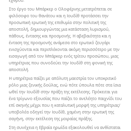
εχθρού.
Στο έργο του Μπάρκερ ο Ολοφέρνης μετατρέπεται σε
φιλόσοφο του θανάτου και η Ιουδίθ προτάσσει την
προσωπική ερωτική της επιθυμία στην πολιτική της
αποστολή, δημιουργώντας μια κατάσταση λυρισμού,
πάθους, έντασης και προσμονής. Η αβεβαιότητα και η
ένταση της προσμονής ανάμεσα στο ερωτικό ζευγάρι
ενισχύονται και περιπλέκονται ακόμη περισσότερο με την
εισαγωγή από τον Μπάρκερ ενός τρίτου προσώπου, μιας
υπηρέτριας που συνοδεύει την Ιουδίθ στη φονική της
αποστολή.
Η υπηρέτρια παίζει με απόλυτη μαεστρία τον υποκριτικό
ρόλο μιας ζενικής δούλας, ενώ πότε ύπουλα πότε στα ίσια
ωθεί την Ιουδίθ στην πράξη της εκτέλεσης. Πρόκειται για
ένα τρίγωνο εξουσίας που παίζει το ανελέητο παιχνίδι του
επί σκηνής μέχρι που η καταλυτική μορφή της υπηρέτριας/
υποβολέα οδηγεί την Ιουδίθ, χαμένη στην ερωτική της
σαγήνη, στην εκτέλεση της μοιραίας πράξης.
Στη συνέχεια η Εβραία ηρωίδα εξακολουθεί να ανθίσταται