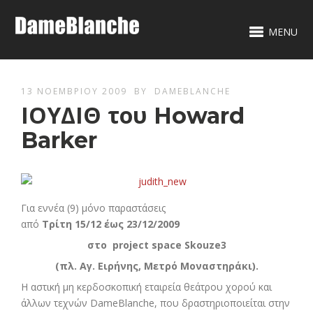
MENU
13 ΝΟΕΜΒΡΊΟΥ 2009
BY
DAMEBLANCHE
ΙΟΥΔΙΘ του Howard
Barker
Για εννέα (9) μόνο παραστάσεις
από
Τρίτη 15/12 έως 23/12/2009
στο project space
Skouze
3
(πλ. Αγ. Ειρήνης, Μετρό Μοναστηράκι).
Η αστική μη κερδοσκοπική εταιρεία θεάτρου χορού και
άλλων τεχνών DameΒlanche, που δραστηριοποιείται στην