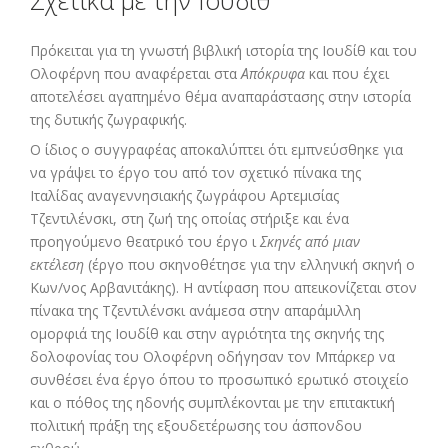
Σχετικά με την Ιουδίθ
Πρόκειται για τη γνωστή βιβλική ιστορία της Ιουδίθ και του
Ολοφέρνη που αναφέρεται στα
Απόκρυφα
και που έχει
αποτελέσει αγαπημένο θέμα αναπαράστασης στην ιστορία
της δυτικής ζωγραφικής.
Ο ίδιος ο συγγραφέας αποκαλύπτει ότι εμπνεύσθηκε για
να γράψει το έργο του από τον σχετικό πίνακα της
Ιταλίδας αναγεννησιακής ζωγράφου Αρτεμισίας
Τζεντιλένσκι, στη ζωή της οποίας στήριξε και ένα
προηγούμενο θεατρικό του έργο ι
Σκηνές από μιαν
εκτέλεση
(έργο που σκηνοθέτησε για την ελληνική σκηνή ο
Κων/νος Αρβανιτάκης). Η αντίφαση που απεικονίζεται στον
πίνακα της Τζεντιλένσκι ανάμεσα στην απαράμιλλη
ομορφιά της Ιουδίθ και στην αγριότητα της σκηνής της
δολοφονίας του Ολοφέρνη οδήγησαν τον Μπάρκερ να
συνθέσει ένα έργο όπου το προσωπικό ερωτικό στοιχείο
και ο πόθος της ηδονής συμπλέκονται με την επιτακτική
πολιτική πράξη της εξουδετέρωσης του άσπονδου