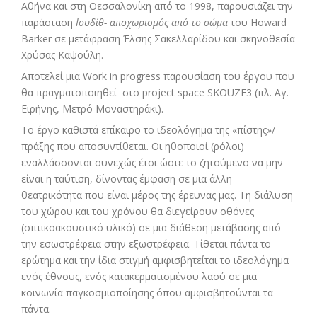
Αθήνα και στη Θεσσαλονίκη από το 1998, παρουσιάζει
την
παράσταση
Ιουδίθ- αποχωρισμός από το σώμα
του Howard
Barker σε μετάφραση Έλσης Σακελλαρίδου και σκηνοθεσία
Χρύσας Καψούλη.
Αποτελεί μια Work in progress παρουσίαση του έργου που
θα πραγματοποιηθεί στο project space SKOUZE3 (πλ. Αγ.
Ειρήνης, Μετρό Μοναστηράκι).
Το έργο καθιστά επίκαιρο το ιδεολόγημα της «πίστης»/
πράξης που αποσυντίθεται. Οι ηθοποιοί (ρόλοι)
εναλλάσσονται συνεχώς έτσι ώστε το ζητούμενο να μην
είναι η ταύτιση, δίνοντας έμφαση σε μια άλλη
θεατρικότητα που είναι μέρος της έρευνας μας. Τη διάλυση
του χώρου και του χρόνου θα διεγείρουν οθόνες
(οπτικοακουστικό υλικό) σε μια διάθεση μετάβασης από
την εσωστρέφεια στην εξωστρέφεια. Τίθεται πάντα το
ερώτημα και την ίδια στιγμή αμφισβητείται το ιδεολόγημα
ενός έθνους, ενός κατακερματισμένου λαού σε μια
κοινωνία παγκοσμιοποίησης όπου αμφισβητούνται τα
πάντα.