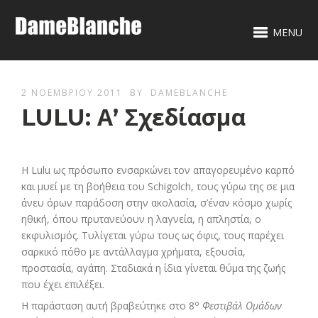
MENU
2 ΝΟΕΜΒΡΊΟΥ 2011
BY
DAMEBLANCHE
LULU: Α’ Σχεδίασμα
Η Lulu ως πρόσωπο ενσαρκώνει τον απαγορευμένο καρπό
και μυεί με τη βοήθεια του Schigolch, τους γύρω της σε μια
άνευ όρων παράδοση στην ακολασία, σ’έναν κόσμο χωρίς
ηθική, όπου πρυτανεύουν η λαγνεία, η απληστία, ο
εκφυλισμός. Τυλίγεται γύρω τους ως όφις, τους παρέχει
σαρκικό πόθο με αντάλλαγμα χρήματα, εξουσία,
προστασία, αγάπη. Σταδιακά η ίδια γίνεται θύμα της ζωής
που έχει επιλέξει.
ο
Η παράσταση αυτή βραβεύτηκε στο 8
Φεστιβάλ Ομάδων