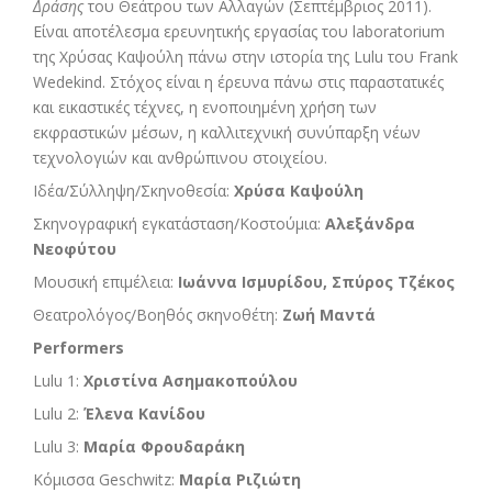
Δράσης
του Θεάτρου των Αλλαγών (Σεπτέμβριος 2011).
Είναι αποτέλεσμα ερευνητικής εργασίας του laboratorium
της Χρύσας Καψούλη πάνω στην ιστορία της Lulu του Frank
Wedekind. Στόχος είναι η έρευνα πάνω στις παραστατικές
και εικαστικές τέχνες, η ενοποιημένη χρήση των
εκφραστικών μέσων, η καλλιτεχνική συνύπαρξη νέων
τεχνολογιών και ανθρώπινου στοιχείου.
Ιδέα/Σύλληψη/Σκηνοθεσία:
Χρύσα Καψούλη
Σκηνογραφική εγκατάσταση/Κοστούμια:
Αλεξάνδρα
Νεοφύτου
Μουσική επιμέλεια:
Ιωάννα Ισμυρίδου, Σπύρος Τζέκος
Θεατρολόγος/Βοηθός σκηνοθέτη:
Ζωή Μαντά
Performers
Lulu 1:
Χριστίνα Ασημακοπούλου
Lulu 2:
Έλενα Κανίδου
Lulu 3:
Μαρία Φρουδαράκη
Κόμισσα Geschwitz:
Μαρία Ριζιώτη