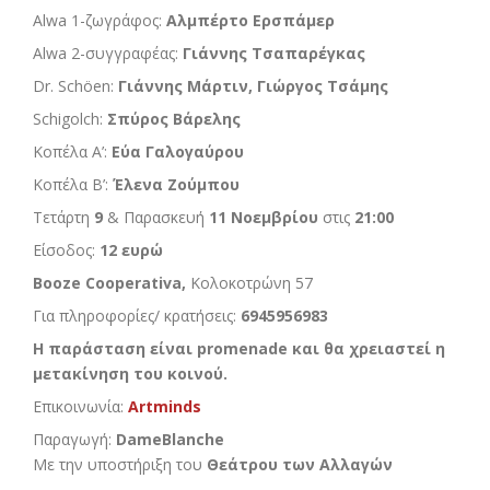
Alwa 1-ζωγράφος:
Αλμπέρτο Ερσπάμερ
Alwa 2-συγγραφέας:
Γιάννης Τσαπαρέγκας
Dr. Schöen:
Γιάννης Μάρτιν, Γιώργος Τσάμης
Schigolch:
Σπύρος Βάρελης
Κοπέλα Α’:
Εύα Γαλογαύρου
Κοπέλα Β’:
Έλενα Ζούμπου
Tετάρτη
9
& Παρασκευή
11 Νοεμβρίου
στις
21:00
Είσοδος:
12 ευρώ
Booze Cooperativa,
Κολοκοτρώνη 57
Για πληροφορίες/ κρατήσεις:
6945956983
Η παράσταση είναι promenade και θα χρειαστεί η
μετακίνηση του κοινού.
Επικοινωνία:
Artminds
Παραγωγή:
DameBlanche
Με την υποστήριξη του
Θεάτρου των Αλλαγών