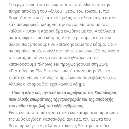
Το έργο είναι τόσο επίκαιρο όσο ποτέ: Μιλάει για την
πλήρη αποδοχή του «άλλου» μέσω του έρωτα. Τι πιο
δυνατό απο τον έρωτα: είτε μιλάς κυριολεκτικά για αυτόν
είτε μεταφορικά, μιλάς για την συνομιλία σου με τον
«άλλον». Όταν η Κασσάνδρα ενώθηκε με τον Απόλλωνα
αντιστράφηκε και ο κόσμος. Αν δεν μπούμε μέσα στον
άλλον πως μπορούμε να κατανοήσουμε τον κόσμο. Ότι κ
αν σημαίνει αυτό, ο «άλλος» πάντα είναι ένας ξένος. Μόνο
ο έρωτας μας κάνει να τον αποδεχθούμε να τον
κατανοήσουμε πλήρως. Να προχωρήσουμε στη Ζωή.
«Πίστη Άγαμη Ελπίδα» είναι –κατά τον Δημητριάδη, το
τρίπτυχο για να ξυπνάς το πρωί και να συνεχίζεις να ζεις.
Αλλιώς ο κόσμος δεν έχει κανένα νόημα.
– Ποια η θέση σας σχετικά με τα κηρύγματα της Κασσάνδρας
περί ολικής επικράτησης τής προσφοράς και τής αποδοχής
του πόθου στην ζωή τού κάθε ανθρώπου;
Είναι ένα απο τα πιο γοητευτικά και καταραμένα πρόσωπα
της μυθολογίας η Κασσάνδρα: αρνείται τον Έρωτα του
θεού προλέγει το μέλλον και κανείς δεν την πιστεύει.