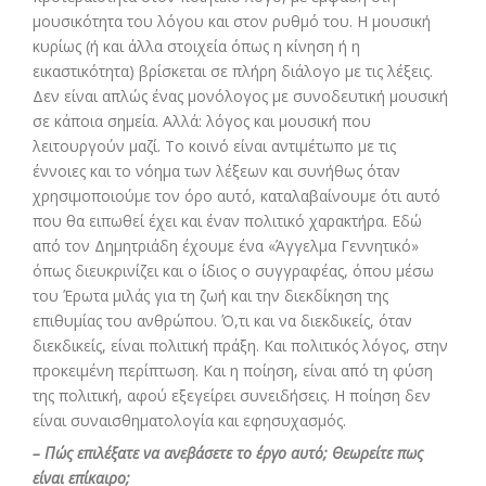
μουσικότητα του λόγου και στον ρυθμό του. Η μουσική
κυρίως (ή και άλλα στοιχεία όπως η κίνηση ή η
εικαστικότητα) βρίσκεται σε πλήρη διάλογο με τις λέξεις.
Δεν είναι απλώς ένας μονόλογος με συνοδευτική μουσική
σε κάποια σημεία. Αλλά: λόγος και μουσική που
λειτουργούν μαζί. Το κοινό είναι αντιμέτωπο με τις
έννοιες και το νόημα των λέξεων και συνήθως όταν
χρησιμοποιούμε τον όρο αυτό, καταλαβαίνουμε ότι αυτό
που θα ειπωθεί έχει και έναν πολιτικό χαρακτήρα. Εδώ
από τον Δημητριάδη έχουμε ένα «Άγγελμα Γεννητικό»
όπως διευκρινίζει και ο ίδιος ο συγγραφέας, όπου μέσω
του Έρωτα μιλάς για τη ζωή και την διεκδίκηση της
επιθυμίας του ανθρώπου. Ό,τι και να διεκδικείς, όταν
διεκδικείς, είναι πολιτική πράξη. Και πολιτικός λόγος, στην
προκειμένη περίπτωση. Και η ποίηση, είναι από τη φύση
της πολιτική, αφού εξεγείρει συνειδήσεις. Η ποίηση δεν
είναι συναισθηματολογία και εφησυχασμός.
– Πώς επιλέξατε να ανεβάσετε το έργο αυτό; Θεωρείτε πως
είναι επίκαιρο;