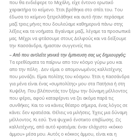
που θα ενδιέφερε το Μιχάλη, είχε έντονο ερωτικό
χαρακτήρα το κείμενο. Έτσι βρέθηκα στο σπίτι του. Του
έδωσα το κείμενο ξετρελάθηκε και αυτό ήταν: περάσαμε
μαζί τρεις μήνες που δουλεύαμε καθημερινά πάνω στης
λέξεις και τα νοήματα. Βγαίναμε μαζί, λέγαμε τα προσωπικά
μας. Μέχρι να φτάσουμε στους Δελφούς και να δείξουμε
την Κασσάνδρα, ήμασταν συγγενείς πια.
– Από που αντλείτε γενικά την έμπνευση σας ως δημιουργός;
Τα ερεθίσματα τα παίρνω απο τον κόσμο γύρω μου και
απο την πόλη . Δεν είμαι ο απομονωμένος καλλιτέχνης
που μονάζει. Είμαι πολίτης του κόσμου. Έτσι η Κασσάνδρα
για μένα είναι ένας «συμπολίτης» μου στα Πατήσια ή στη
Κυψέλη. Που βλέποντάς τον ξέρω την δύναμη μέλλοντος
που φέρει, αφού καταφέρνει να ζει ακόμα παρά τις
συνθήκες. Και το να κάνεις θέατρο σήμερα, ένας λόγος σε
κάνει: δεν κρατιέσαι. Θέλεις να μιλήσεις. Έχεις μια δύναμη
μέλλοντος. Κι εσύ. Ένα ψυχικό ένστικτο επιβίωσης. Ως
καλλιτέχνης, από αυτό κρατιέμαι: έναν ελάχιστο «κόκκο
άμμου» μέσα μου. Αυτός ο κόκκος άμμου, είναι και η