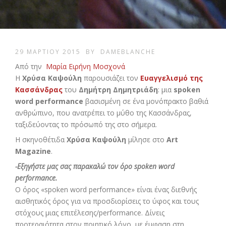
29 ΜΑΡΤΊΟΥ 2015
BY
DAMEBLANCHE
Από την
Μαρία Ειρήνη Μοσχονά
Η
Χρύσα Καψούλη
παρουσιάζει τον
Ευαγγελισμό της
Κασσάνδρας
του
Δημήτρη Δημητριάδη
: μια
spoken
word performance
βασισμένη σε ένα μονόπρακτο βαθιά
ανθρώπινο, που ανατρέπει το μύθο της Κασσάνδρας,
ταξιδεύοντας το πρόσωπό της στο σήμερα.
Η σκηνοθέτιδα
Χρύσα Καψούλη
μίλησε στο
Art
Magazine
.
-Εξηγήστε μας σας παρακαλώ τον όρο spoken word
performance.
Ο όρος «spoken word performance» είναι ένας διεθνής
αισθητικός όρος για να προσδιορίσεις το ύφος και τους
στόχους μιας επιτέλεσης/performance. Δίνεις
προτεραιότητα στον ποιητικό λόγο, με έμφαση στη