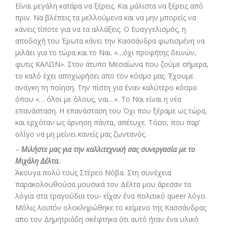
Είναι μεγάλη κατάρα να ξέρεις. Και μάλιστα να ξέρεις από
πριν. Να βλέπεις τα μελλούμενα και να μην μπορείς να
κάνεις τίποτε για να τα αλλάξεις. Ο Ευαγγελισμός, η
αποδοχή του Έρωτα κάνει την Κασσάνδρα φωτισμένη να
μιλάει για το τώρα και το Ναι. «…όχι προφήτης δεινών,
φυτις ΚΑΛΩΝ». Στον άτυπο Μεσαίωνα που ζούμε σήμερα,
το καλό έχει αποχωρήσει απο τον κόσμο μας. Έχουμε
ανάγκη τη ποίηση. Την πίστη για έναν καλύτερο κόσμο
όπου «… όλοι με όλους, ναι…». Το Ναι είναι η νέα
επανάσταση. Η επανάσταση του Όχι που ξέραμε ως τώρα,
και ερχόταν ως άρνηση πάντα, απέτυχε. Τόσο, που παρ’
ολίγο να μη μείνει κανείς μας ζωντανός.
–
Μιλήστε μας για την καλλιτεχνική σας συνεργασία με το
Μιχάλη Δέλτα.
Άκουγα πολύ τους Στέρεο Νόβα. Στη συνέχεια
παρακολουθούσα μουσικά τον Δέλτα μου άρεσαν τα
λόγια στα τραγούδια του- είχαν ένα πολιτικό queer λόγο.
Μόλις λοιπόν ολοκληρώθηκε το κείμενο της Κασσάνδρας
απο τον Δημητριάδη σκέφτηκα ότι αυτό ήταν ένα υλικό