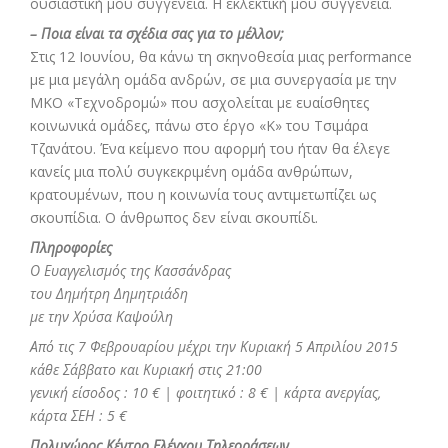
ουσιαστική μου συγγένεια. Η εκλεκτική μου συγγένεια.
– Ποια είναι τα σχέδια σας για το μέλλον;
Στις 12 Ιουνίου, θα κάνω τη σκηνοθεσία μιας performance
με μια μεγάλη ομάδα ανδρών, σε μια συνεργασία με την
ΜΚΟ «Τεχνοδρομώ» που ασχολείται με ευαίσθητες
κοινωνικά ομάδες, πάνω στο έργο «Κ» του Τσιμάρα
Τζανάτου. Ένα κείμενο που αφορμή του ήταν θα έλεγε
κανείς μια πολύ συγκεκριμένη ομάδα ανθρώπων,
κρατουμένων, που η κοινωνία τους αντιμετωπίζει ως
σκουπίδια. Ο άνθρωπος δεν είναι σκουπίδι.
Πληροφορίες
Ο Ευαγγελισμός της Κασσάνδρας
του Δημήτρη Δημητριάδη
με την Χρύσα Καψούλη
Από τις 7 Φεβρουαρίου μέχρι την Κυριακή 5 Απριλίου 2015
κάθε Σάββατο και Κυριακή στις 21:00
γενική είσοδος : 10 € | φοιτητικό : 8 € | κάρτα ανεργίας,
κάρτα ΣΕΗ : 5 €
Πολυχώρος Κέντρο Ελέγχου Τηλεοράσεων