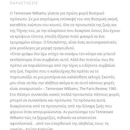
ΠΑΡΑΣΤΑΣΕΙΣ
O Tennessee Williams, γίνεται για πρώτη φορά θεατρικό
πρόσωπο. Σε μια απρόσμενη επίσκεψή του στη θεατρική σκηνή,
καταθέτει ενώπιον του κοινού, όλα τα προσωπεία της ζωής και
της Τέχνης του, με την ειλικρίνεια που διακρίνει όσους δεν έχουν
να κρύψουν τίποτα, επειδή έζησαν πολύ φανερά σε ένα
τρομαγμένο κόσμο. Ο Επισκέπτης, είναι ένας αυτοσαρκαστικός
ροκ μονόλογος με μορφή τραγουδιού.
«Όταν γράφω δεν έχω στόχο να σοκάρω τον κόσμο και γι’αυτό
εκπλήσσομαι όταν συμβαίνει αυτό. Αλλά δεν πιστεύω πως θα
πρέπει να παραλείπουμε από την τέχνη ο,τιδήποτε συμβαίνει
στη ζωή. Παρόλο που ο καλλιτέχνης θα πρέπει να το
παρουσιάζει σε μια μοντέρνα και καλαίσθητη εκδοχή. Σκοπός
μου είναι να λέω την αλήθεια ακόμα κι αν αυτό κάποιες φορές
είναι σοκαριστικό» – Tennessee Williams, The Paris Review, 1981.
Στο Θέατρο συναντάει κανείς πολλά προσωπεία. Κάποιες φορές
μπορεί να συναντήσει και πρόσωπα. Τα πρόσωπα αυτά,
διακρίνονται από τα προσωπεία, από την δύναμη ζωής που
φέρουν όταν απογυμνώνονται. Αν ρωτούσαμε τον Tennessee
Williams πώς τα ξεχωρίζεις, πιθανόν να απαντούσε
αφοπλιστικά: …από τον υπερθετικό της αληθείας τους- τη
μαγεία! – Χρύσα Καψούλη