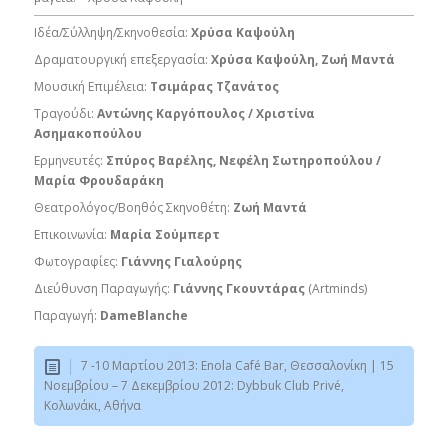
Ιδέα/Σύλληψη/Σκηνοθεσία:
Χρύσα Καψούλη
Δραματουργική επεξεργασία:
Χρύσα Καψούλη, Ζωή Μαντά
Μουσική Επιμέλεια:
Τσιμάρας Τζανάτος
Τραγούδι:
Αντώνης Καργόπουλος / Χριστίνα
Ασημακοπούλου
Ερμηνευτές:
Σπύρος Βαρέλης, Νεφέλη Σωτηροπούλου /
Μαρία Φρουδαράκη
Θεατρολόγος/Βοηθός Σκηνοθέτη:
Ζωή Μαντά
Επικοινωνία:
Μαρία Σούμπερτ
Φωτογραφίες:
Γιάννης Γιαλούρης
Διεύθυνση Παραγωγής:
Γιάννης Γκουντάρας
(Artminds)
Παραγωγή:
DameBlanche
7 -10 Μαρτίου 2013: Enola Café Bar, Θεσσαλονίκη | 15
Νοεμβρίου – 7 Δεκεμβρίου 2012: Dybbuk Club Privé,
Κολωνάκι, Αθήνα