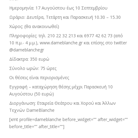
Ημερομηνία: 17 Αυγούστου έως 10 Σεπτεμβρίου
Ωράριο: Δευτέρα, Τετάρτη και Παρασκευή 10.30 – 15.30
Χώρος: (θα ανακοινωθεί)
Πληροφορίες: τηλ. 210 22 32 213 και 6977 42 62 73 (από
10 π.μ.- 4 μ.μ.), www.dameblanche.gr και επίσης στο twitter
@dameblanchegr
Δίδακτρα: 350 ευρώ
Σύνολο ωρών: 75 ώρες
Οι θέσεις είναι περιορισμένες
Εγγραφή – καταχώρηση θέσης μέχρι Παρασκευή 10
Αυγούστου (50 ευρώ)
Διοργάνωση: Εταιρεία Θεάτρου και Χορού και Άλλων
Τεχνών DameBlanche
[xmt profile=dameblanche before_widget=”” after_widget=””
before_title=”” after_title=””]