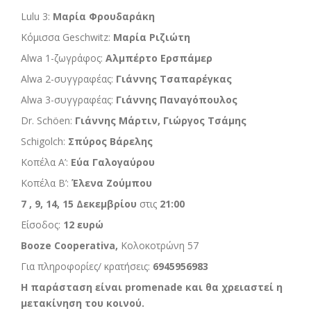
Lulu 3:
Μαρία Φρουδαράκη
Κόμισσα Geschwitz:
Μαρία Ριζιώτη
Alwa 1-ζωγράφος:
Αλμπέρτο Ερσπάμερ
Alwa 2-συγγραφέας:
Γιάννης Τσαπαρέγκας
Alwa 3-συγγραφέας:
Γιάννης Παναγόπουλος
Dr. Schöen:
Γιάννης Μάρτιν, Γιώργος Τσάμης
Schigolch:
Σπύρος Βάρελης
Κοπέλα Α’:
Εύα Γαλογαύρου
Κοπέλα Β’:
Έλενα Ζούμπου
7 , 9, 14, 15
Δεκεμβρίου
στις
21:00
Είσοδος:
12 ευρώ
Booze Cooperativa,
Κολοκοτρώνη 57
Για πληροφορίες/ κρατήσεις:
6945956983
Η παράσταση είναι promenade και θα χρειαστεί η
μετακίνηση του κοινού.