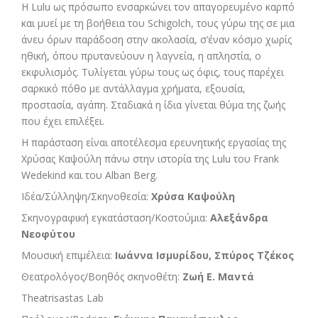
Η Lulu ως πρόσωπο ενσαρκώνει τον απαγορευμένο καρπό
και μυεί με τη βοήθεια του Schigolch, τους γύρω της σε μια
άνευ όρων παράδοση στην ακολασία, σ’έναν κόσμο χωρίς
ηθική, όπου πρυτανεύουν η λαγνεία, η απληστία, ο
εκφυλισμός. Τυλίγεται γύρω τους ως όφις, τους παρέχει
σαρκικό πόθο με αντάλλαγμα χρήματα, εξουσία,
προστασία, αγάπη. Σταδιακά η ίδια γίνεται θύμα της ζωής
που έχει επιλέξει.
Η παράσταση είναι αποτέλεσμα ερευνητικής εργασίας της
Χρύσας Καψούλη πάνω στην ιστορία της Lulu του Frank
Wedekind και του Alban Berg.
Ιδέα/Σύλληψη/Σκηνοθεσία:
Χρύσα Καψούλη
Σκηνογραφική εγκατάσταση/Κοστούμια:
Αλεξάνδρα
Νεοφύτου
Μουσική επιμέλεια:
Ιωάννα Ισμυρίδου, Σπύρος Τζέκος
Θεατρολόγος/Βοηθός σκηνοθέτη:
Ζωή Ε. Μαντά
Theatrisastas Lab