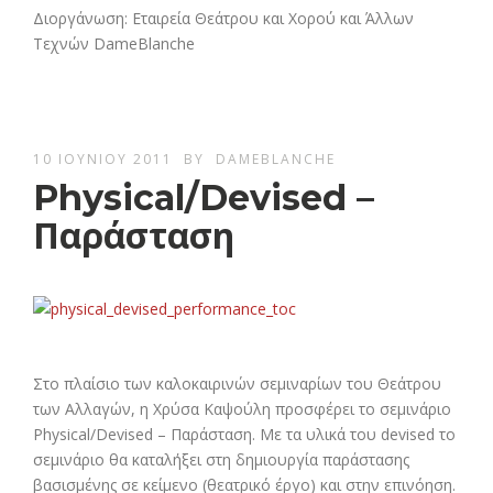
Διοργάνωση: Εταιρεία Θεάτρου και Χορού και Άλλων
Τεχνών DameBlanche
10 ΙΟΥΝΊΟΥ 2011
BY
DAMEBLANCHE
Physical/Devised –
Παράσταση
Στο πλαίσιο των καλοκαιρινών σεμιναρίων του Θεάτρου
των Αλλαγών, η Χρύσα Καψούλη προσφέρει το σεμινάριο
Physical/Devised – Παράσταση. Με τα υλικά του devised το
σεμινάριο θα καταλήξει στη δημιουργία παράστασης
βασισμένης σε κείμενο (θεατρικό έργο) και στην επινόηση.