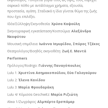
σαρκικό πόθο με αντάλλαγμα χρήματα, εξουσία,
προστασία, αγάπη. Σταδιακά η ίδια γίνεται θύμα της ζωής
που έχει επιλέξει.
Ιδέα/Σύλληψη/Σκηνοθεσία:
Χρύσα Καψούλη
Σκηνογραφική εγκατάσταση/Κοστούμια:
Αλεξάνδρα
Νεοφύτου
Μουσική επιμέλεια:
Ιωάννα Ισμυρίδου, Σπύρος Τζέκος
Θεατρολόγος/Βοηθός σκηνοθέτη:
Ζωή Ε. Μαντά
Performers
Πρόλογος/Rodrigo:
Γιάννης Παναγόπουλος
Lulu 1:
Χριστίνα Ασημακοπούλου, Εύα Γαλογαύρου
Lulu 2:
Έλενα Κανίδου
Lulu 3:
Μαρία Φρουδαράκη
Lulu 4/ Κόμισσα Geschwitz:
Μαρία Ριζιώτη
Alwa 1/Zωγράφος:
Αλμπέρτο Ερσπάμερ