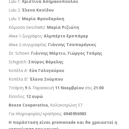
Lulu 1:
Χριστίνα Ασημακοπούλου
Lulu 2:
Έλενα Κανίδου
Lulu 3:
Μαρία Φρουδαράκη
Κόμισσα Geschwitz:
Μαρία Ριζιώτη
Alwa 1-ζωγράφος:
Αλμπέρτο Ερσπάμερ
Alwa 2-συγγραφέας:
Γιάννης Τσαπαρέγκας
Dr. Schöen:
Γιάννης Μάρτιν, Γιώργος Τσάμης
Schigolch:
Σπύρος Βάρελης
Κοπέλα Α’:
Εύα Γαλογαύρου
Κοπέλα Β’:
Έλενα Ζούμπου
Tετάρτη
9
& Παρασκευή
11 Νοεμβρίου
στις
21:00
Είσοδος:
12 ευρώ
Booze Cooperativa,
Κολοκοτρώνη 57
Για πληροφορίες/ κρατήσεις:
6945956983
Η παράσταση είναι promenade και θα χρειαστεί η
μετακίνηση του κοινού.