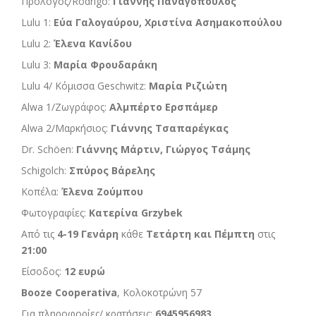
Πρόλογος/Rodrigo:
Γιάννης Παναγόπουλος
Lulu 1:
Εύα Γαλογαύρου, Χριστίνα Ασημακοπούλου
Lulu 2:
Έλενα Κανίδου
Lulu 3:
Μαρία Φρουδαράκη
Lulu 4/ Κόμισσα Geschwitz:
Μαρία Ριζιώτη
Alwa 1/Zωγράφος:
Αλμπέρτο Ερσπάμερ
Alwa 2/Μαρκήσιος:
Γιάννης Τσαπαρέγκας
Dr. Schöen:
Γιάννης Μάρτιν, Γιώργος Τσάμης
Schigolch:
Σπύρος Βάρελης
Κοπέλα:
Έλενα Ζούμπου
Φωτογραφίες:
Κατερίνα Grzybek
Από τις
4-19 Γενάρη
κάθε
Τετάρτη και Πέμπτη
στις
21:00
Είσοδος:
12 ευρώ
Booze Cooperativa
, Κολοκοτρώνη 57
Για πληροφορίες/ κρατήσεις:
6945956983