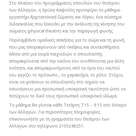
Στο πλαίσιο του προγράμματος σπουδών του Θεάτρου
των Αλλαγών, η Χρύσα Καψούλη προσφέρει το μάθημα-
εργαστήρι
Αρχιτεκτονική Σώματος και Λόγου
, ένα σύστημα
διδασκαλίας που ξεκινάει με την ανάλυση της κίνησης του
σώματος (physical theatre) και την παραγωγή φωνής.
Περιλαμβάνει ομαδικές ασκήσεις για το σώμα και τη φωνή,
που μας απομακρύνουν από σκέψεις και συναισθήματα.
Μέσα από μια σειρά παιχνιδιών ο σπουδαστής
απομακρύνεται από την εικόνα του συνθέτοντας μια άλλη
ενότητα, και απομακρυνόμενος από τα όρια του εαυτού
του αγγίζει το πρόσωπο , το χαρακτήρα, το ρόλο. Στόχος
είναι να φτάσουν οι σπουδαστές στο σημείο να
επινοήσουν μια προσωπική υποκριτική ταυτότητα ώστε να
πετύχουν το δικό τους προσωπικό υποκριτικό ιδίωμα.
Το μάθημα θα γίνεται κάθε Τετάρτη 7:15 – 9:15 στο Θέατρο
των Αλλαγών. Για περισσότερες πληροφορίες
επικοινωνήστε με τη γραμματεία του Θεάτρου των
Αλλαγών στο τηλέφωνο 2105248251.