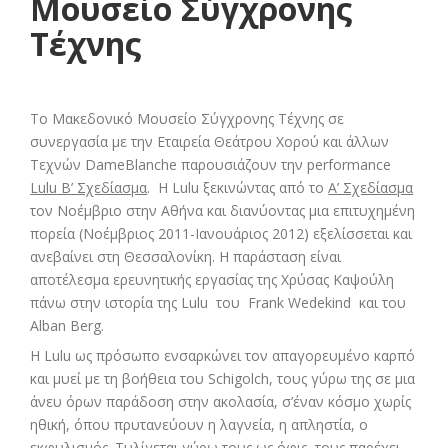
Μουσείο Σύγχρονης
Τέχνης
To Μακεδονικό Μουσείο Σύγχρονης Τέχνης σε
συνεργασία με την Εταιρεία Θεάτρου Χορού και άλλων
Τεχνών DameBlanche παρουσιάζουν την performance
Lulu
Β’ Σχεδίασμα
. Η Lulu ξεκινώντας από το
Α’ Σχεδίασμα
τον Νοέμβριο στην Αθήνα και διανύοντας μια επιτυχημένη
πορεία (Νοέμβριος 2011-Ιανουάριος 2012) εξελίσσεται και
ανεβαίνει στη Θεσσαλονίκη. Η παράσταση είναι
αποτέλεσμα ερευνητικής εργασίας της Χρύσας Καψούλη
πάνω στην ιστορία της Lulu του Frank Wedekind και του
Alban Berg.
Η Lulu ως πρόσωπο ενσαρκώνει τον απαγορευμένο καρπό
και μυεί με τη βοήθεια του Schigolch, τους γύρω της σε μια
άνευ όρων παράδοση στην ακολασία, σ’έναν κόσμο χωρίς
ηθική, όπου πρυτανεύουν η λαγνεία, η απληστία, ο
εκφυλισμός. Τυλίγεται γύρω τους ως όφις, τους παρέχει