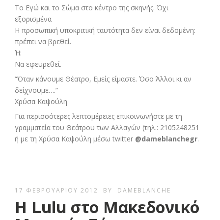
Το Εγώ και το Σώμα στο κέντρο της σκηνής. Όχι
εξορισμένα
Η προσωπική υποκριτική ταυτότητα δεν είναι δεδομένη:
πρέπει να βρεθεί.
Ή:
Nα εφευρεθεί.
“Όταν κάνουμε Θέατρο, Εμείς είμαστε. Όσο Άλλοι κι αν
δείχνουμε….”
Χρύσα Καψούλη
Για περισσότερες λεπτομέρειες επικοινωνήστε με τη
γραμματεία του Θεάτρου των Αλλαγών (τηλ.: 2105248251
ή με τη Χρύσα Καψούλη μέσω twitter
@dameblanchegr
.
17 ΦΕΒΡΟΥΑΡΊΟΥ 2012
BY
DAMEBLANCHE
Η Lulu στο Μακεδονικό