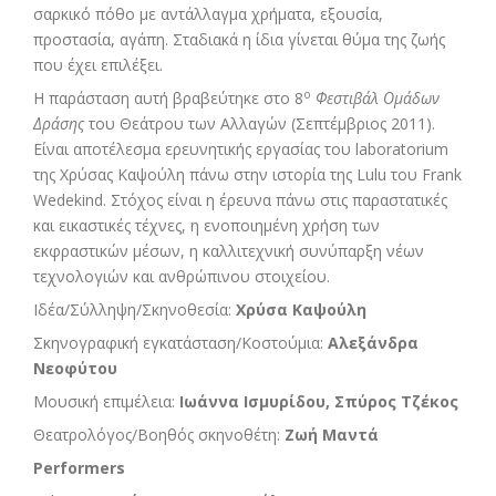
σαρκικό πόθο με αντάλλαγμα χρήματα, εξουσία,
προστασία, αγάπη. Σταδιακά η ίδια γίνεται θύμα της ζωής
που έχει επιλέξει.
ο
Η παράσταση αυτή βραβεύτηκε στο 8
Φεστιβάλ Ομάδων
Δράσης
του Θεάτρου των Αλλαγών (Σεπτέμβριος 2011).
Είναι αποτέλεσμα ερευνητικής εργασίας του laboratorium
της Χρύσας Καψούλη πάνω στην ιστορία της Lulu του Frank
Wedekind. Στόχος είναι η έρευνα πάνω στις παραστατικές
και εικαστικές τέχνες, η ενοποιημένη χρήση των
εκφραστικών μέσων, η καλλιτεχνική συνύπαρξη νέων
τεχνολογιών και ανθρώπινου στοιχείου.
Ιδέα/Σύλληψη/Σκηνοθεσία:
Χρύσα Καψούλη
Σκηνογραφική εγκατάσταση/Κοστούμια:
Αλεξάνδρα
Νεοφύτου
Μουσική επιμέλεια:
Ιωάννα Ισμυρίδου, Σπύρος Τζέκος
Θεατρολόγος/Βοηθός σκηνοθέτη:
Ζωή Μαντά
Performers