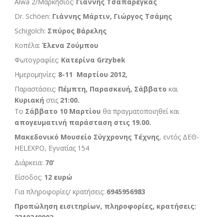
Alwa 2/Μαρκήσιος:
Γιάννης Τσαπαρέγκας
Dr. Schöen:
Γιάννης Μάρτιν,
Γιώργος Τσάμης
Schigolch:
Σπύρος Βάρελης
Κοπέλα:
Έλενα Ζούμπου
Φωτογραφίες:
Κατερίνα
Grzybek
Ημερομηνίες:
8-11 Μαρτίου 2012,
Παραστάσεις:
Πέμπτη, Παρασκευή, Σάββατο
και
Κυριακή
στις
21:00.
Το
Σάββατο 10 Μαρτίου
θα πραγματοποιηθεί και
απογευματινή παράσταση στις 19.00.
Μακεδονικό Μουσείο Σύγχρονης Τέχνης
, εντός ΔΕΘ-
HELEXPO, Εγνατίας 154
Διάρκεια:
70’
Είσοδος:
12 ευρώ
Για πληροφορίες/ κρατήσεις:
6945956983
Προπώληση εισιτηρίων, πληροφορίες, κρατήσεις: