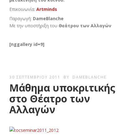
Επικοινωνία:
Artminds
Παραγωγή:
DameBlanche
Με την υποστήριξη του
Θεάτρου των Αλλαγών
[nggallery id=9]
30 ΣΕΠΤΕΜΒΡΊΟΥ 2011
BY
DAMEBLANCHE
Μάθημα υποκριτικής
στο Θέατρο των
Αλλαγών