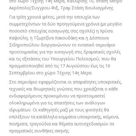
στο Χώρο Τέχνης 14η Μέρα, Καλλιρόης 10, στάση Μετρό
Ακρόπολις/Συγγρου-Φιξ, Τραμ Στάση Βουλιαγμένης
Για τρίτη χρονιά φέτος, μετά την επιτυχία των
συμμετεχόντων τα δύο προηγούμενα χρόνια (με μεγάλο
ποσοστό επιτυχίας εισαγωγής στις σχολές) η Χρύσα
Καψούλη, η Τζωρτζίνα Κακουδάκη και η Δέσποινα
Σιδηροπούλου διοργανώνουν το εντατικό σεμινάριο
προετοιμασίας για την εισαγωγή στις δραματικές σχολές
και τις εξετάσεις του Υπουργείου Πολιτισμού, που θα
πραγματοποιηθεί από τις 17 Αυγούστου έως τις 10
Σεπτεμβρίου στο χώρο Τέχνης 14η Μερα.
Στο σεμινάριο εφαρμόζονται οι απαραίτητες υποκριτικές,
τεχνικές και θεωρητικές γνώσεις που χρειάζεται ο κάθε
ενδιαφερόμενος προκειμένου να προετοιμαστεί
ολοκληρωμένα για τις απαιτήσεις των ανάλογων
ιδρυμάτων. Οι καθηγητές μαζί με τους φοιτητές θα
επιλέξουν τα κατάλληλα κομμάτια υποκριτικής, κείμενα,
ποιήματα, τραγούδια και θέματα αυτοσχεδιασμών σε
πραγματικές συνθήκες σκηνής.