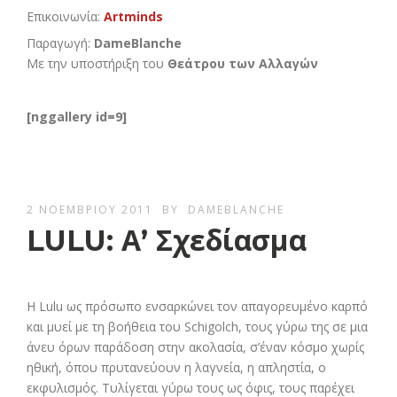
Επικοινωνία:
Artminds
Παραγωγή:
DameBlanche
Με την υποστήριξη του
Θεάτρου των Αλλαγών
[nggallery id=9]
2 ΝΟΕΜΒΡΊΟΥ 2011
BY
DAMEBLANCHE
LULU: Α’ Σχεδίασμα
Η Lulu ως πρόσωπο ενσαρκώνει τον απαγορευμένο καρπό
και μυεί με τη βοήθεια του Schigolch, τους γύρω της σε μια
άνευ όρων παράδοση στην ακολασία, σ’έναν κόσμο χωρίς
ηθική, όπου πρυτανεύουν η λαγνεία, η απληστία, ο
εκφυλισμός. Τυλίγεται γύρω τους ως όφις, τους παρέχει