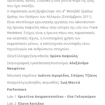
προστασία, αγάπη. Σταδιακά η ίδια γίνεται θύμα της ζωής
που έχει επιλέξει.
ο
Η παράσταση αυτή βραβεύτηκε στο
8
Φεστιβάλ Ομάδων
Δράσης
του Θεάτρου των Αλλαγών (Σεπτέμβριος 2011).
Είναι αποτέλεσμα ερευνητικής εργασίας του laboratorium
της Χρύσας Καψούλη πάνω στην ιστορία της
Lulu
του Frank
Wedekind. Στόχος είναι η έρευνα πάνω στις παραστατικές
και εικαστικές τέχνες, η ενοποιημένη χρήση των
εκφραστικών μέσων, η καλλιτεχνική συνύπαρξη νέων
τεχνολογιών και ανθρώπινου στοιχείου.
Ιδέα/Σύλληψη/Σκηνοθεσία:
Χρύσα Καψούλη
Σκηνογραφική εγκατάσταση/Κοστούμια:
Αλεξάνδρα
Νεοφύτου
Μουσική επιμέλεια:
Ιωάννα Ισμυρίδου, Σπύρος Τζέκος
Θεατρολόγος/Βοηθός σκηνοθέτη:
Ζωή Μαντά
Performers
Lulu 1:
Χριστίνα Ασημακοπούλου –
Εύα Γαλογαύρου
Lulu 2:
Έλενα Κανίδου