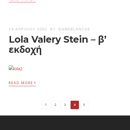
19 ΑΠΡΙΛΊΟΥ 2003
BY
DAMEBLANCHE
Lola Valery Stein – β’
εκδοχή
›
READ MORE
1
2
3
4
5