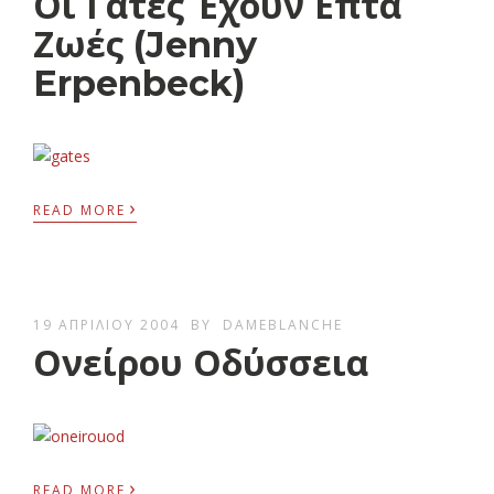
Οι Γάτες Έχουν Επτά
Ζωές (Jenny
Erpenbeck)
›
READ MORE
19 ΑΠΡΙΛΊΟΥ 2004
BY
DAMEBLANCHE
Ονείρου Οδύσσεια
›
READ MORE