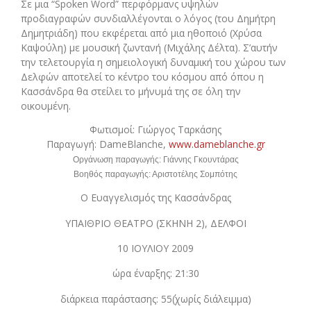
Σε μια “Spoken Word” περφόρμανς υψηλών
προδιαγραφών συνδιαλλέγονται ο λόγος (του Δημήτρη
Δημητριάδη) που εκφέρεται από μια ηθοποιό (Χρύσα
Καψούλη) με μουσική ζωντανή (Μιχάλης Δέλτα). Σ’αυτήν
την τελετουργία η σημειολογική δυναμική του χώρου των
Δελφών αποτελεί το κέντρο του κόσμου από όπου η
Κασσάνδρα θα στείλει το μήνυμά της σε όλη την
οικουμένη.
Φωτισμοί: Γιώργος Ταρκάσης
Παραγωγή: DameBlanche,
www.dameblanche.gr
Οργάνωση παραγωγής: Γιάννης Γκουντάρας
Βοηθός παραγωγής: Αριστοτέλης Σομπότης
Ο Ευαγγελισμός της Κασσάνδρας
ΥΠΑΙΘΡΙΟ ΘΕΑΤΡΟ (ΣΚΗΝΗ 2), ΔΕΛΦΟΙ
10 ΙΟΥΛΙΟΥ 2009
ώρα έναρξης: 21:30
διάρκεια παράστασης: 55΄(χωρίς διάλειμμα)