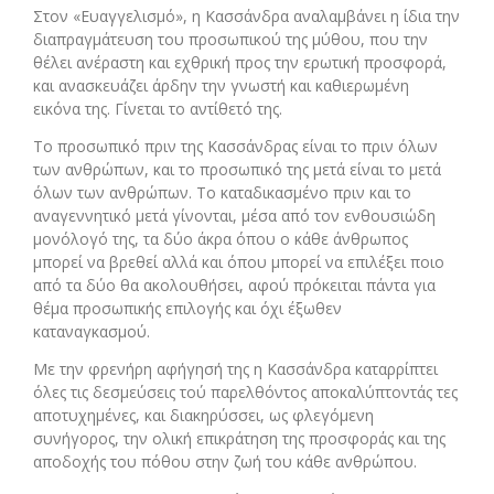
Στον «Ευαγγελισμό», η Κασσάνδρα αναλαμβάνει η ίδια την
διαπραγμάτευση του προσωπικού της μύθου, που την
θέλει ανέραστη και εχθρική προς την ερωτική προσφορά,
και ανασκευάζει άρδην την γνωστή και καθιερωμένη
εικόνα της. Γίνεται το αντίθετό της.
Το προσωπικό πριν της Κασσάνδρας είναι το πριν όλων
των ανθρώπων, και το προσωπικό της μετά είναι το μετά
όλων των ανθρώπων. Το καταδικασμένο πριν και το
αναγεννητικό μετά γίνονται, μέσα από τον ενθουσιώδη
μονόλογό της, τα δύο άκρα όπου ο κάθε άνθρωπος
μπορεί να βρεθεί αλλά και όπου μπορεί να επιλέξει ποιο
από τα δύο θα ακολουθήσει, αφού πρόκειται πάντα για
θέμα προσωπικής επιλογής και όχι έξωθεν
καταναγκασμού.
Με την φρενήρη αφήγησή της η Κασσάνδρα καταρρίπτει
όλες τις δεσμεύσεις τού παρελθόντος αποκαλύπτοντάς τες
αποτυχημένες, και διακηρύσσει, ως φλεγόμενη
συνήγορος, την ολική επικράτηση της προσφοράς και της
αποδοχής του πόθου στην ζωή του κάθε ανθρώπου.