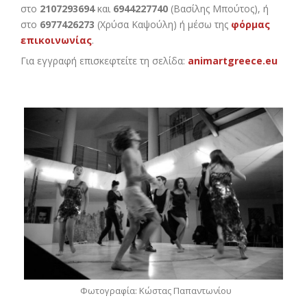
στο
2107293694
και
6944227740
(Βασίλης Μπούτος), ή
στο
6977426273
(Χρύσα Καψούλη) ή μέσω της
φόρμας
επικοινωνίας
.
Για εγγραφή επισκεφτείτε τη σελίδα:
animartgreece.eu
Φωτογραφία: Κώστας Παπαντωνίου